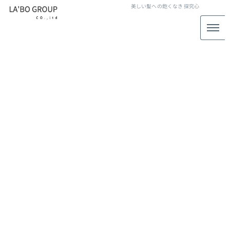
美しい髪への飽くなき
探究心
#オージュア
[%article_list_start%]
[!% if (image.url!="") { %]
[!% } %]
[%article_date_notime_wa%]
[%title%]
[%lead%]
[%article_short_50%]
[%category%]
[%tags%]
[%navi-pagenation%]