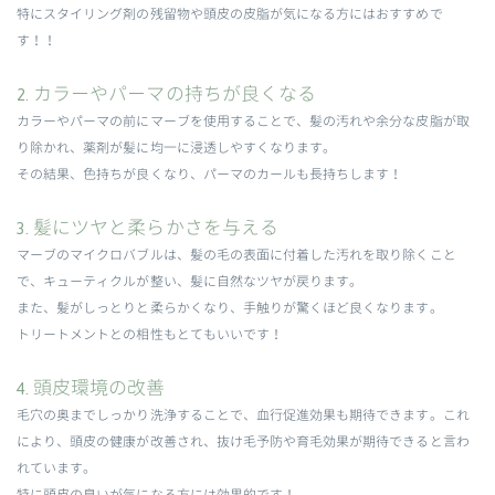
特にスタイリング剤の残留物や頭皮の皮脂が気になる方にはおすすめで
す！！
2. カラーやパーマの持ちが良くなる
カラーやパーマの前にマーブを使用することで、髪の汚れや余分な皮脂が取
り除かれ、薬剤が髪に均一に浸透しやすくなります。
その結果、色持ちが良くなり、パーマのカールも長持ちします！
3. 髪にツヤと柔らかさを与える
マーブのマイクロバブルは、髪の毛の表面に付着した汚れを取り除くこと
で、キューティクルが整い、髪に自然なツヤが戻ります。
また、髪がしっとりと柔らかくなり、手触りが驚くほど良くなります。
トリートメントとの相性もとてもいいです！
4. 頭皮環境の改善
毛穴の奥までしっかり洗浄することで、血行促進効果も期待できます。これ
により、頭皮の健康が改善され、抜け毛予防や育毛効果が期待できると言わ
れています。