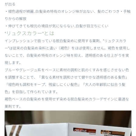
が出る
・
褪色過程が綺麗
…白髪染め特有のオレンジ味が出ない、髪のごわつき・手触
りからの解放
・伸びてきても根元の境目が気にならない…白髪が目立ちにくい
“リュクスカラー“とは
インプレッションで扱っている脱白髪染めに使用する薬剤、“リュクスカラ
ー“は従来の白髪染め染料と違い〈褐色〉をほぼ使用しません。褐色を使用し
ないことで、白髪染め特有のオレンジ味を抑え、透明感のある仕上がりを実
現します。
ブルーやグレージュ系をベースに素材の調和と肌のくすみを感じさせない色
を調整することで、「異なる素材を調和させて健やかな透明感のある髪色」
「褪色時も調和をキープ、残留しにくい髪色」「大人の年齢肌に似合う髪
色」を目指して作られています。
褐色ベースの白髪染めを使用せず染める脱白髪染めカラーデザインに最適な
薬剤です。