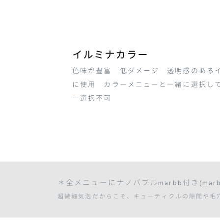
イルミナカラー
色味が豊富 低ダメージ 透明感のある
に使用 カラーメニューと一緒に選択し
ー選択不可
＊全メニューにナノバブルmarbb付き(mar
超微細気泡だからこそ、キューティクルの隙間や毛