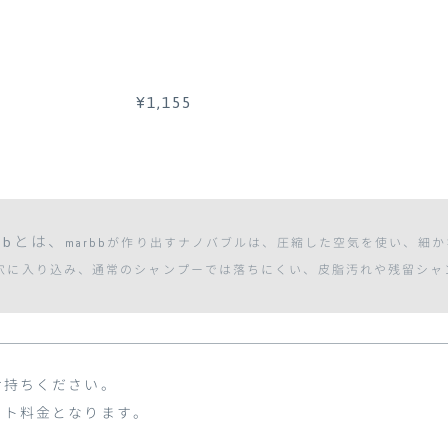
¥1,155
bbとは、
marbbが作り出すナノバブルは、圧縮した空気を使い、細
穴に入り込み、通常のシャンプーでは落ちにくい、皮脂汚れや残留シャ
お持ちください。
ット料金となります。