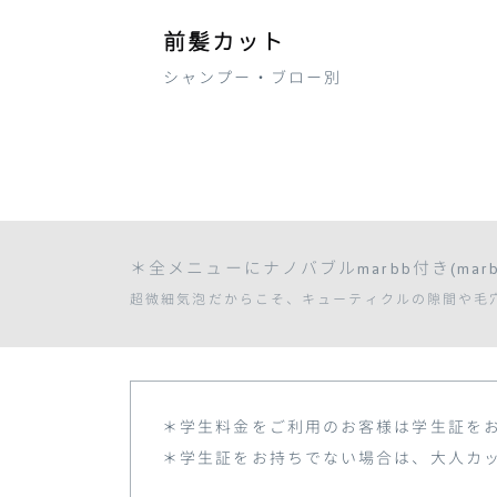
前髪カット
シャンプー・ブロー別
＊全メニューにナノバブルmarbb付き(mar
超微細気泡だからこそ、キューティクルの隙間や毛
＊学生料金をご利用のお客様は学生証を
＊学生証をお持ちでない場合は、大人カ