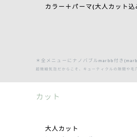
カラー＋
パーマ(大人カット込
＊全メニューにナノバブルmarbb付き(mar
超微細気泡だからこそ、キューティクルの隙間や毛
カット
大人カット