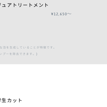
ジュアトリートメント
¥12,650〜
かな泡を生成していることが特徴です。
)
ンプーを除去できます。
学生
カット