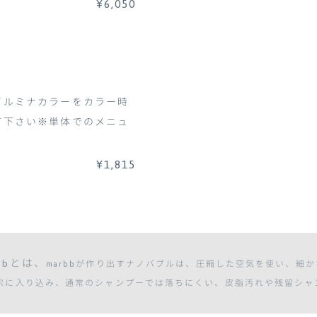
¥6,050
イルミナカラーをカラー時
て下さい※単体でのメニュ
¥1,815
bbとは、
marbbが作り出すナノバブルは、圧縮した空気を使い、細
穴に入り込み、通常のシャンプーでは落ちにくい、皮脂汚れや残留シャ