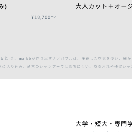
み)
大人カット＋オー
¥18,700〜
bbとは、
marbbが作り出すナノバブルは、圧縮した空気を使い、細
穴に入り込み、通常のシャンプーでは落ちにくい、皮脂汚れや残留シャ
大学・短大・専門