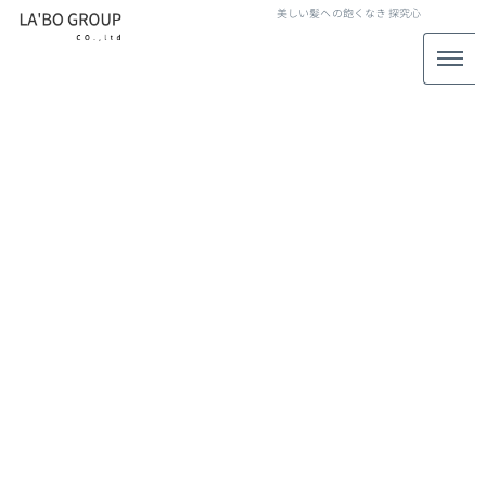
美しい髪への飽くなき
探究心
お試し
[%article_list_start%]
[!% if (image.url!="") { %]
[!% } %]
[%article_date_notime_wa%]
[%title%]
[%lead%]
[%article_short_50%]
[%category%]
[%tags%]
[%navi-pagenation%]