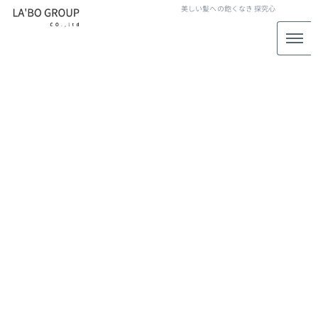
美しい髪への飽くなき
探究心
アンブレラカラー
[%article_list_start%]
[!% if (image.url!="") { %]
[!% } %]
[%article_date_notime_wa%]
[%title%]
[%lead%]
[%article_short_50%]
[%category%]
[%tags%]
[%navi-pagenation%]