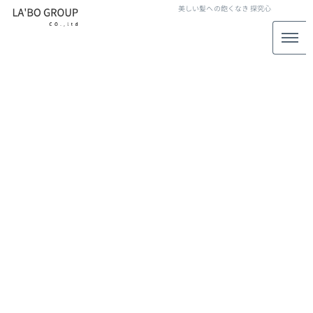
美しい髪への飽くなき
探究心
カットモデル
[%article_list_start%]
[!% if (image.url!="") { %]
[!% } %]
[%article_date_notime_wa%]
[%title%]
[%lead%]
[%article_short_50%]
[%category%]
[%tags%]
[%navi-pagenation%]