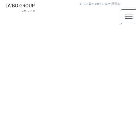
美しい髪への飽くなき
探究心
人気メニュー
[%article_list_start%]
[!% if (image.url!="") { %]
[!% } %]
[%article_date_notime_wa%]
[%title%]
[%lead%]
[%article_short_50%]
[%category%]
[%tags%]
[%navi-pagenation%]