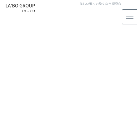
美しい髪への飽くなき
探究心
水素カラー
[%article_list_start%]
[!% if (image.url!="") { %]
[!% } %]
[%article_date_notime_wa%]
[%title%]
[%lead%]
[%article_short_50%]
[%category%]
[%tags%]
[%navi-pagenation%]