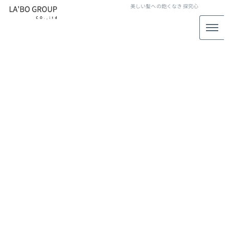
美しい髪への飽くなき
探究心
炭酸ヘアマスク
[%article_list_start%]
[!% if (image.url!="") { %]
[!% } %]
[%article_date_notime_wa%]
[%title%]
[%lead%]
[%article_short_50%]
[%category%]
[%tags%]
[%navi-pagenation%]