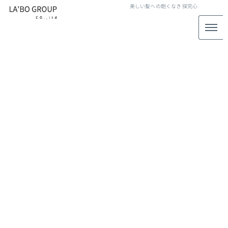
美しい髪への飽くなき
探究心
白髪ぼかし
[%article_list_start%]
[!% if (image.url!="") { %]
[!% } %]
[%article_date_notime_wa%]
[%title%]
[%lead%]
[%article_short_50%]
[%category%]
[%tags%]
[%navi-pagenation%]