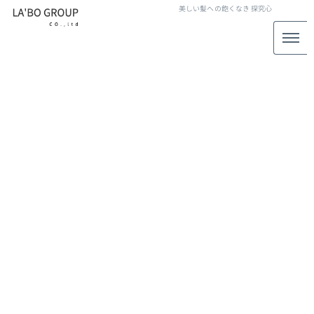
美しい髪への飽くなき
探究心
白髪染め
[%article_list_start%]
[!% if (image.url!="") { %]
[!% } %]
[%article_date_notime_wa%]
[%title%]
[%lead%]
[%article_short_50%]
[%category%]
[%tags%]
[%navi-pagenation%]