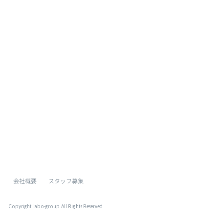
[%list_end%]
[%article%]
[%category%]
[%tags%]
ページトップへ
会社概要
スタッフ募集
Copyright labo-group
. All Rights Reserved.