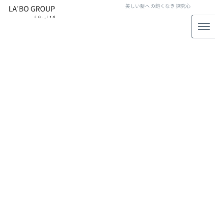
美しい髪への飽くなき
探究心
LABO GROUP STAFF BLOG
スタッフブログ
[%title%]
[%article_date_notime_wa%]
[%lead%]
[%list_start%]