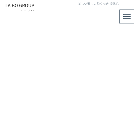
美しい髪への飽くなき
探究心
LABO GROUP STAFF BLOG
スタッフブログ
[%title%]
[%article_date_notime_wa%]
[%lead%]
[%list_start%]