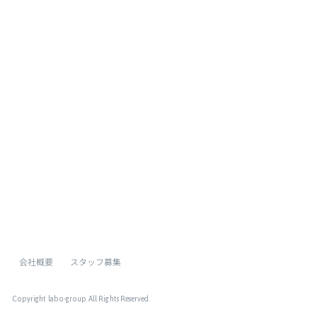
[%list_end%]
[%article%]
[%category%]
[%tags%]
ページトップへ
会社概要
スタッフ募集
Copyright labo-group
. All Rights Reserved.