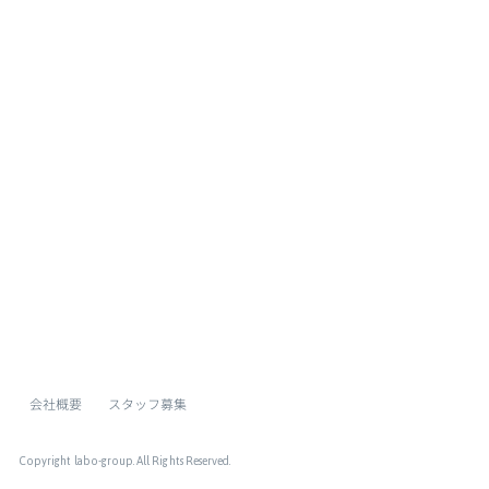
[%list_end%]
[%article%]
[%category%]
[%tags%]
ページトップへ
会社概要
スタッフ募集
Copyright labo-group
. All Rights Reserved.