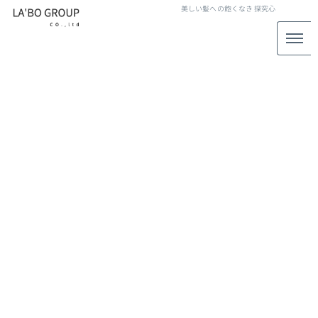
美しい髪への飽くなき
探究心
LABO GROUP STAFF BLOG
スタッフブログ
[%title%]
[%article_date_notime_wa%]
[%lead%]
[%list_start%]