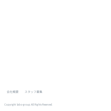
[%list_end%]
[%article%]
[%category%]
[%tags%]
ページトップへ
会社概要
スタッフ募集
Copyright labo-group
. All Rights Reserved.