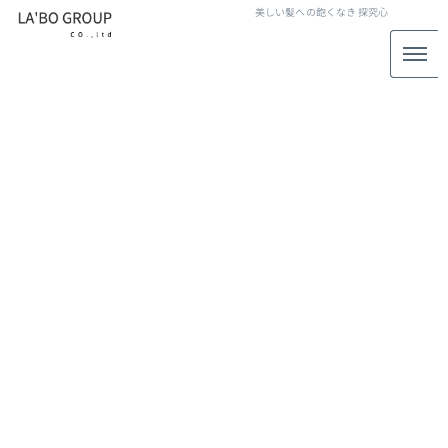
美しい髪への飽くなき
探究心
LABO GROUP STAFF BLOG
スタッフブログ
[%title%]
[%article_date_notime_wa%]
[%lead%]
[%list_start%]