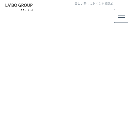
美しい髪への飽くなき
探究心
LABO GROUP STAFF BLOG
スタッフブログ
[%title%]
[%article_date_notime_wa%]
[%lead%]
[%list_start%]