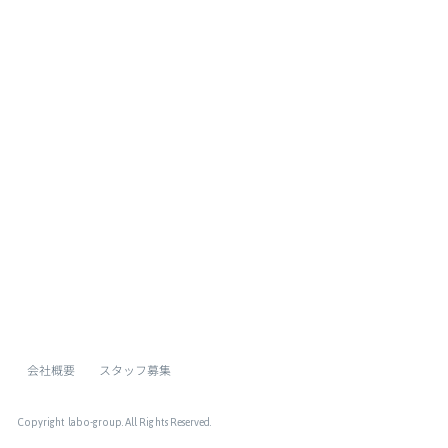
[%list_end%]
[%article%]
[%category%]
[%tags%]
ページトップへ
会社概要
スタッフ募集
Copyright labo-group
. All Rights Reserved.