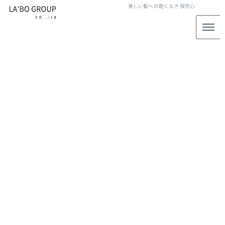
美しい髪への飽くなき
探究心
LABO GROUP STAFF BLOG
スタッフブログ
[%title%]
[%article_date_notime_wa%]
[%lead%]
[%list_start%]