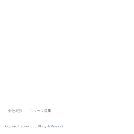
[%list_end%]
[%article%]
[%category%]
[%tags%]
ページトップへ
会社概要
スタッフ募集
Copyright labo-group
. All Rights Reserved.