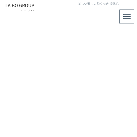
美しい髪への飽くなき
探究心
LABO GROUP STAFF BLOG
スタッフブログ
[%title%]
[%article_date_notime_wa%]
[%lead%]
[%list_start%]