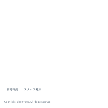
[%list_end%]
[%article%]
[%category%]
[%tags%]
ページトップへ
会社概要
スタッフ募集
Copyright labo-group
. All Rights Reserved.