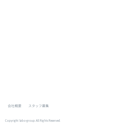
[%list_end%]
[%article%]
[%category%]
[%tags%]
ページトップへ
会社概要
スタッフ募集
Copyright labo-group
. All Rights Reserved.