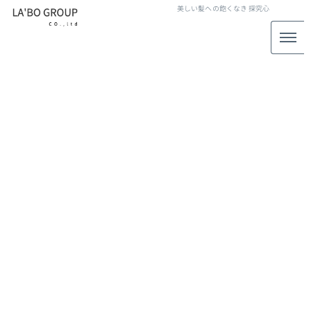
美しい髪への飽くなき
探究心
LABO GROUP STAFF BLOG
スタッフブログ
[%title%]
[%article_date_notime_wa%]
[%lead%]
[%list_start%]