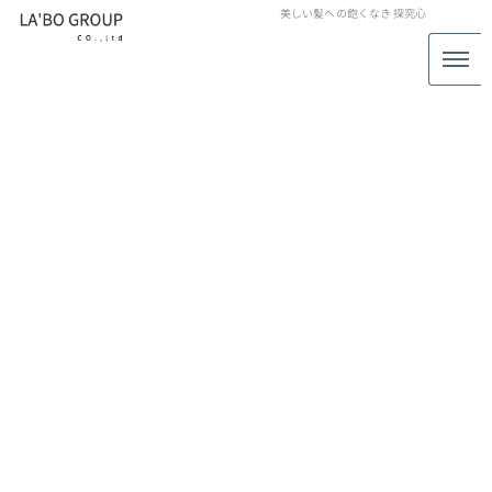
美しい髪への飽くなき
探究心
LABO GROUP STAFF BLOG
スタッフブログ
[%title%]
[%article_date_notime_wa%]
[%lead%]
[%list_start%]