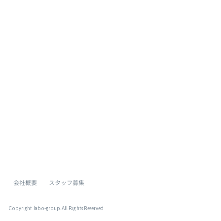
[%list_end%]
[%article%]
[%category%]
[%tags%]
ページトップへ
会社概要
スタッフ募集
Copyright labo-group
. All Rights Reserved.